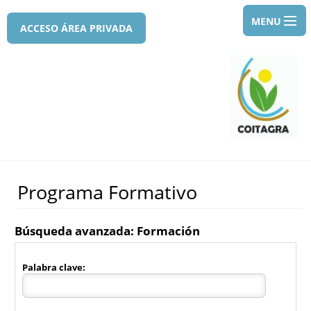
MENU
COLEGIO
SERVICIOS
FORMACI
COOPERAC
DEFENSOR
Programa Formativo
COLEGIAD
SANIDAD
Búsqueda avanzada: Formación
VEGETAL
NOTICIAS
Palabra clave:
AGENDA
CONTACT